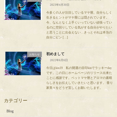
2023年4月30日
今多くの人が注目しているマヤ暦。自分らしく
生きるヒントがマヤ暦には隠されています。
今、なんとなく上手くいっていない頑張ってい
るのに空回りしている気がする自分がやりたい
と思うことに出会えない…きっとそれは本当の
自分にピン […]
初めまして
お知らせ
2022年6月6日
今日はkin19 私の開運の目印kinでラッキーday
です。この日にホームページのリリース出来た
ことに感謝です。ペットマヤ暦とアロマの素晴
らしさをお伝えしていきたいと思います。 香り
家美々をどうぞ宜しくお願いたします。
カテゴリー
Blog