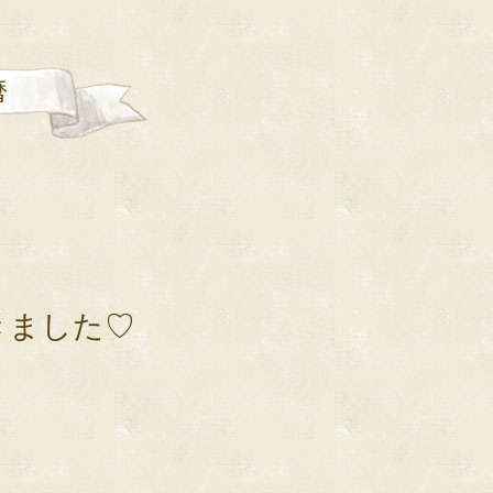
暦
きました♡