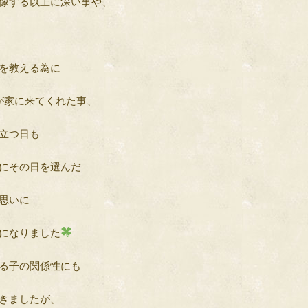
像する以上に深い事や、
を教える為に
が家に来てくれた事、
立つ日も
にその日を選んだ
思いに
になりました
る子の関係性にも
きましたが、