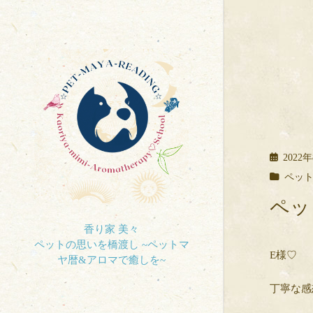
2022
ペッ
ペッ
香り家 美々
E様♡
丁寧な感