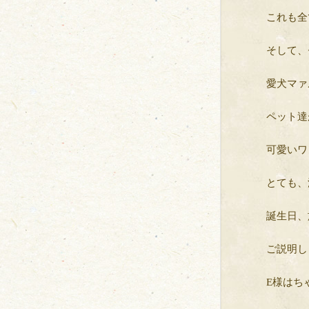
これも全
そして、
愛犬マァ
ペット達
可愛いワ
とても、
誕生日、
ご説明し
E様はち