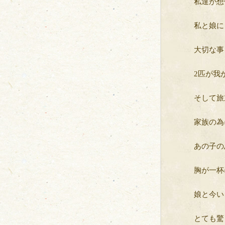
私達が想
私と娘に
大切な事
2匹が我
そして旅
家族の為
あの子の
胸が一杯
娘と今い
とても驚