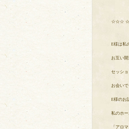
☆☆☆ 
E様は私
お互い開
セッショ
お会いで
E様のお
私のホー
「アロマ